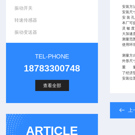
传感器
安装方法
振动开关
安装尺寸
安 装 孔
转速传感器
本厂可提
灵 敏 度
振动变送器
大加速度
测量范围
使用环境：
-25
TEL-PHONE
测量方
外形尺寸
18783300748
重 量：
了经济
安装位
查看全部
上
ARTICLE