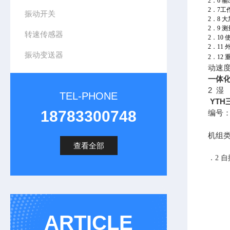
2．6 
2．7工
振动开关
2．8 
2．9 
转速传感器
2．10 
2．11 
振动变送器
2
．12 
动速
一体化
2 湿
TEL-PHONE
YT
18783300748
编号
机组
查看全部
．2
自
ARTICLE