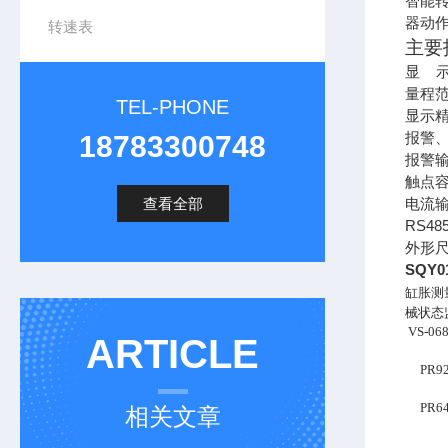
智能
器动
转速表
主要
显
量程
TEL-PHONE
显示精
18783300748
报警
报警
触点
查看全部
电流
RS48
外形
SQY
缸胀测
械状态监
VS-068
ARTICLE
PR9266
PR64
相关文章