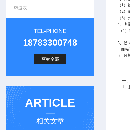
（
1
）
转速表
（
2
）
（
3
）
4
、测
TEL-PHONE
（
1
）
18783300748
5
、信
面板
6
、环
查看全部
一
1
、
ARTICLE
相关文章