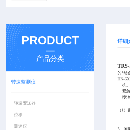
PRODUCT
详细
产品分类
TR
的*结
HN-
转速监测仪
机
紧
喷油
转速变送器
（
1
）
位移
测速仪
3
、测