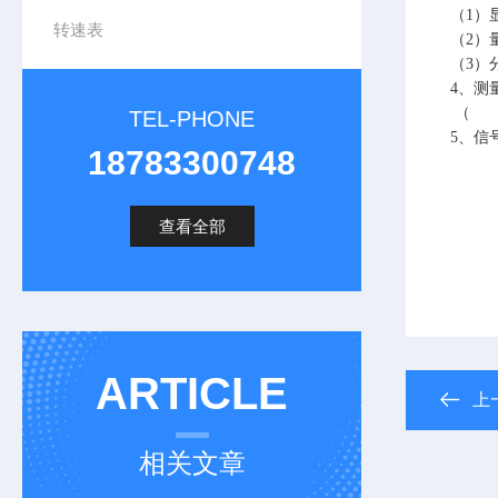
（
1
）
转速表
（
2
）
（
3
）
4
、测
（
TEL-PHONE
5
、信
18783300748
查看全部
ARTICLE
上
相关文章