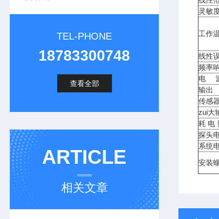
灵敏度
工作
TEL-PHONE
18783300748
线性误
频率
电 
查看全部
输出
传感
zui
耗 电
探头
系统
ARTICLE
安装螺
相关文章