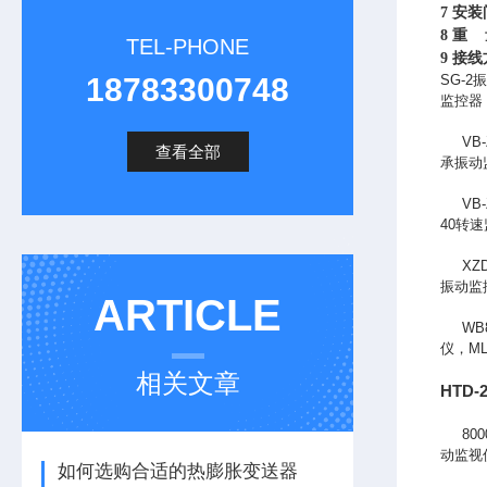
7
安装
8
重 量
TEL-PHONE
9
接线
18783300748
SG-2
振
监控器
VB-Z
查看全部
承振动
VB-Z
40转
XZD
振动监
ARTICLE
WB8
仪，M
相关文章
HTD
8000
动监视
如何选购合适的热膨胀变送器