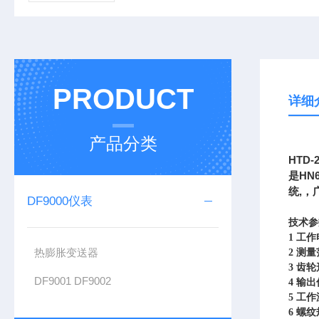
PRODUCT
详细
产品分类
HTD
HN
是
,
统
，
DF9000仪表
技术参
1
工作
热膨胀变送器
2
测量
3
齿轮
DF9001 DF9002
4
输出
5
工作温
6
螺纹规