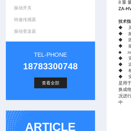
8 重 
振动开关
ZA-
转速传感器
技术指
◆
振动变送器
◆
◆
◆
◆
z
TEL-PHONE
◆
18783300748
◆
◆
◆
查看全部
是用
换成
况进行
中
ARTICLE