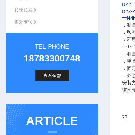
DYZ-L
转速传感器
DYZ-
一体
振动变送器
．测
．频率
．环境
TEL-PHONE
-10
．测
18783300748
．重 
．固定
查看全部
．外形
安装方
该护
ARTICLE
??