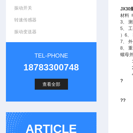
振动开关
JX3
材料
转速传感器
3、 
5、 
振动变送器
）6、
7、 
8、 
螺母
TEL-PHONE
１、
18783300748
２
?
查看全部
??
ARTICLE