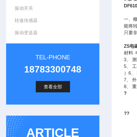
DF6
振动开关
一、概
转速传感器
能将
振动变送器
只要
ZS电
材料
TEL-PHONE
3、 
5、 
18783300748
）6、
7、 
8、 
查看全部
?
??
ARTICLE