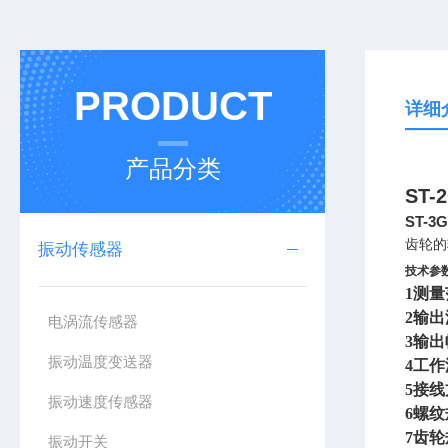
PRODUCT
详细
产品分类
ST
ST-
齿轮的
振动传感器
技术参
1
测量范
2
输出
电涡流传感器
3
输出幅
振动温度变送器
4
工作
5
接线
振动速度传感器
6
螺纹
7
齿轮
振动开关