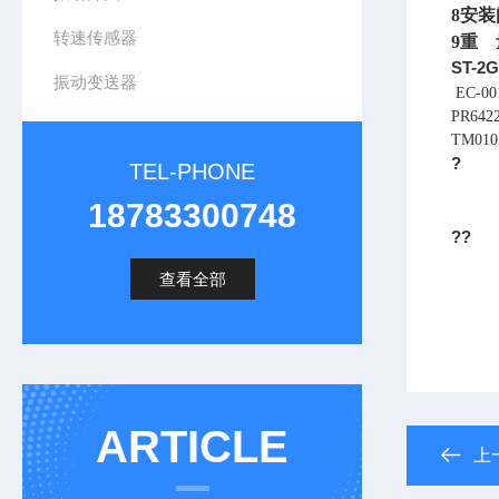
8
安装
转速传感器
9
重 量
ST-
振动变送器
EC-
PR64
TM01
?
TEL-PHONE
18783300748
??
查看全部
ARTICLE
上