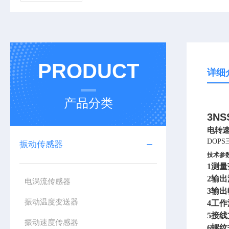
PRODUCT
详细
产品分类
3N
电转
DOP
振动传感器
技术参
1
测量范
2
输出
电涡流传感器
3
输出幅
振动温度变送器
4
工作
5
接线
振动速度传感器
6
螺纹