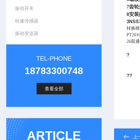
7
齿轮
振动开关
8
安装
转速传感器
3NS
转换模
振动变送器
PT20
26双通
?
TEL-PHONE
18783300748
??
查看全部
ARTICLE
上