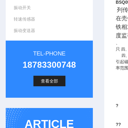
BSQ
振动开关
列
在壳
转速传感器
铁相
振动变送器
度监
、
只
四
TEL-PHONE
四
引起
18783300748
率范
查看全部
?
ARTICLE
??