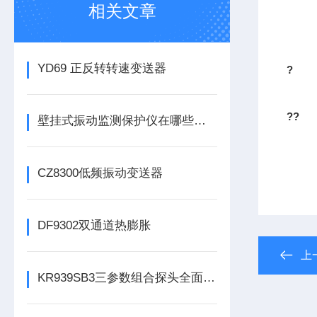
相关文章
YD69 正反转转速变送器
?
??
壁挂式振动监测保护仪在哪些领域有广泛应用？
CZ8300低频振动变送器
DF9302双通道热膨胀
上
KR939SB3三参数组合探头全面解析