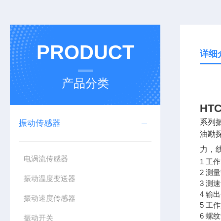
PRODUCT
详细
产品分类
HT
系列
振动传感器
油勘
力，
电涡流传感器
1 工
2 测
振动温度变送器
3 测
4 
振动速度传感器
5 工作
6 螺
振动开关