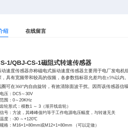
介绍
在线留言
CS-1/QBJ-CS-1磁阻式转速传感器
振动速度传感器亦称磁电式振动速度传感器主要用于电厂发电机
探，具有宽频带和较高的假频，各参数指标容允差均在±5%以内
线圈可在360°内自由旋转，有效清除面波干扰。因而该传感器
作电压：DC5～30V
量范围：0～20KHz
速齿轮形式：模数1 ～ 3（渐开线齿轮）
输出信号：方波，其峰峰值约等于工作电源电压幅度，与转速无关
温度：-30 ～+120℃
纹规格：M16×1×80mm或M12×1×80mm （可以定做）