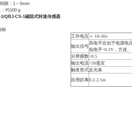
装间隙：1～5mm
量：约100 g
S-1/QBJ-CS-1磁阻式转速传感器
指标
工作电压
＋ 10-30v
高电平近似于电源电
输出信号
低电平<0.3V，方波。
分辨膜数
>0.5
输出电流
<30
毫安
触发形式
反光条
应用距离
0.2-2.5m