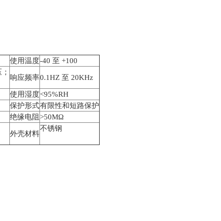
使用温度
-40
至 +100
压；
响应频率
0.1HZ
至 20KHz
使用湿度
<95%RH
保护形式
有限性和短路保护
绝缘电阻
>50MΩ
不锈钢
外壳材料