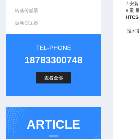
7 安
转速传感器
8 重 
HTC
振动变送器
技术
TEL-PHONE
18783300748
查看全部
ARTICLE