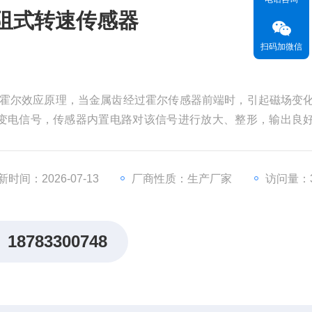
-1磁阻式转速传感器
扫码加微信
感器采用霍尔效应原理，当金属齿经过霍尔传感器前端时，引起磁场变
变电信号，传感器内置电路对该信号进行放大、整形，输出良
量0转速，输出信号也更精确稳定，并且安装简单，广泛应用于
新时间：2026-07-13
厂商性质：生产厂家
访问量：3
18783300748