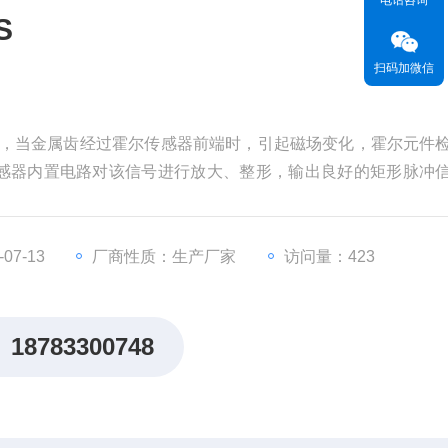
电话咨询
S
扫码加微信
理，当金属齿经过霍尔传感器前端时，引起磁场变化，霍尔元件
感器内置电路对该信号进行放大、整形，输出良好的矩形脉冲
出信号也更精确稳定，并且安装简单，广泛应用于车辆，电机，
07-13
厂商性质：生产厂家
访问量：423
18783300748