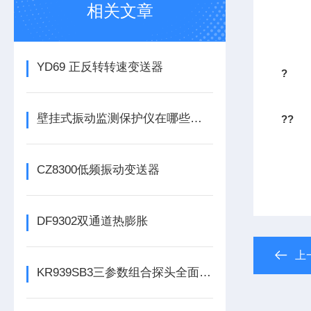
相关文章
YD69 正反转转速变送器
?
壁挂式振动监测保护仪在哪些领域有广泛应用？
??
CZ8300低频振动变送器
DF9302双通道热膨胀
上
KR939SB3三参数组合探头全面解析