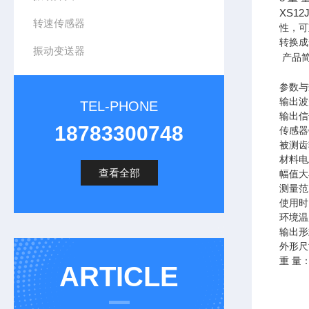
XS12
转速传感器
性，可
转换成
振动变送器
产品
参数与
输出波
TEL-PHONE
输出信号
18783300748
传感器
被测齿
材料电
查看全部
幅值大
测量范围
使用时
环境温度
输出形
外形尺寸
重 量：
ARTICLE