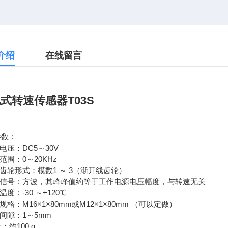
介绍
在线留言
式转速传感器T03S
参数：
作电压：DC5～30V
量范围：0～20KHz
速齿轮形式：模数1 ～ 3（渐开线齿轮）
输出信号：方波，其峰峰值约等于工作电源电压幅度，与转速无关
温度：-30 ～+120℃
纹规格：M16×1×80mm或M12×1×80mm （可以定做）
装间隙：1～5mm
量：约100 g