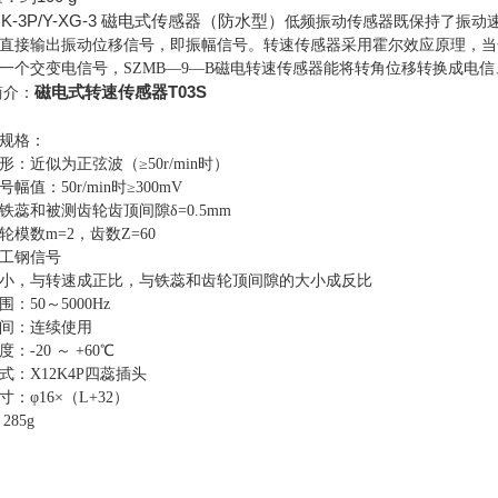
JK-3P/Y-XG-3 磁电式传感器（防水型）
低频振动传感器既保持了振动
直接输出振动位移信号，即振幅信号。
转速传感器采用霍尔效应原理，当
一个交变电信号，SZMB—9—B磁电转速传感器能将转角位移转换成电信
磁电式转速传感器T03S
简介：
规格：
形：近似为正弦波（≥50r/min时）
幅值：50r/min时≥300mV
铁蕊和被测齿轮齿顶间隙δ=0.5mm
轮模数m=2，齿数Z=60
工钢信号
小，与转速成正比，与铁蕊和齿轮顶间隙的大小成反比
：50～5000Hz
间：连续使用
：-20 ～ +60℃
式：X12K4P四蕊插头
：φ16×（L+32）
285g