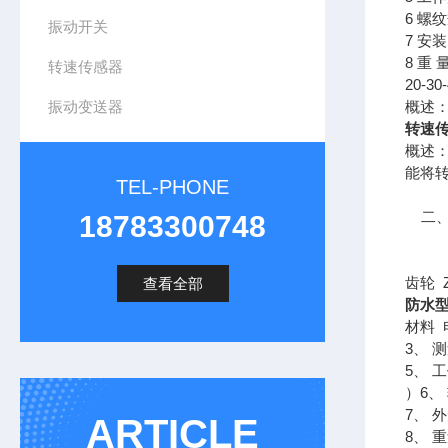
6 螺
振动开关
7 安
8 重 
转速传感器
20-3
振动变送器
概述：
转速传感
概述：
能将
TEL-PHONE
二、技
18783300748
2、
铁
齿轮 Z
查看全部
防水型
材料
3、 
5、 
）6、
7、 
ARTICLE
8、 