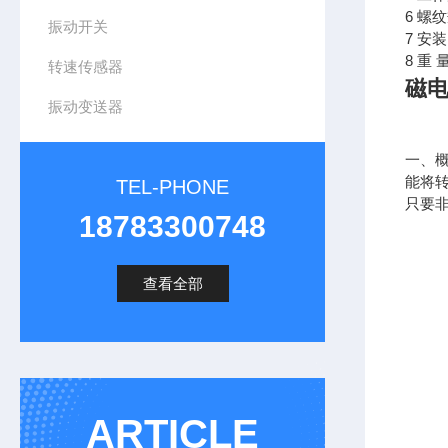
6 螺
振动开关
7 安
8 重 
转速传感器
磁电
振动变送器
一、概
能将
TEL-PHONE
只要
18783300748
查看全部
ARTICLE