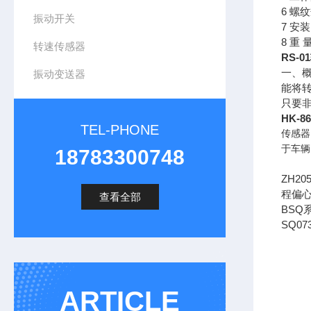
6 螺
振动开关
7 安
8 重 
转速传感器
RS-
一、概
振动变送器
能将
只要
HK-86
TEL-PHONE
传感器
于车辆
18783300748
ZH2
程偏心
查看全部
BSQ
SQ0
ARTICLE