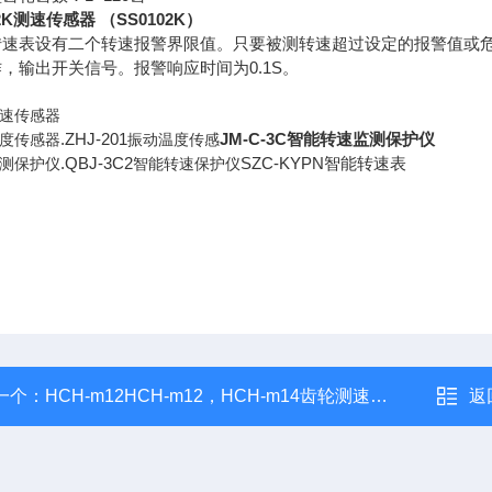
02K测速传感器 （SS0102K）
转速表设有二个转速报警界限值。只要被测转速超过设定的报警值或
0.1S
作，输出开关信号。报警响应时间为
。
速传感器
.ZHJ-201
JM-C-3C智能转速监测保护仪
度传感器
振动温度传感
.QBJ-3C2
SZC-KYPN智能转速表
测保护仪
智能转速保护仪
一个：
HCH-m12HCH-m12，HCH-m14齿轮测速传感器
返