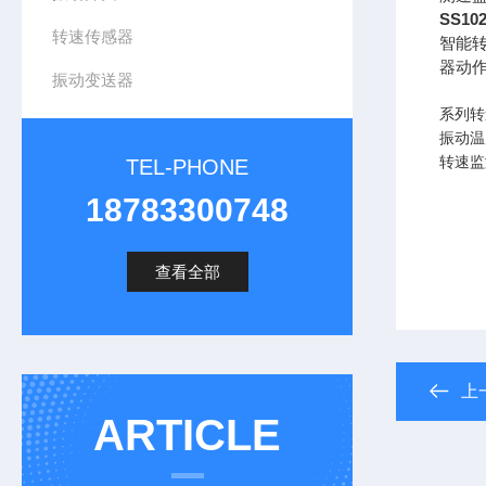
SS1
转速传感器
智能
器动
振动变送器
系列转
振动温
转速监
TEL-PHONE
18783300748
查看全部
上
ARTICLE