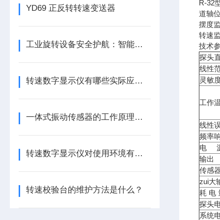
R-3
YD69 正反转转速变送器
道轴位
摆度监
转速监
工业旋转设备安全护航：智能转速监测仪技术现状与应用优化研究
技术参
探头直
线性范
灵敏度
转速数字显示仪有哪些实际应用？
工作
一体式振动传感器的工作原理是什么？
线性误
频率
电 
转速数字显示仪对使用环境有哪些要求
输出
传感
zui
转速校验台的维护方法是什么？
耗 电
探头
系统