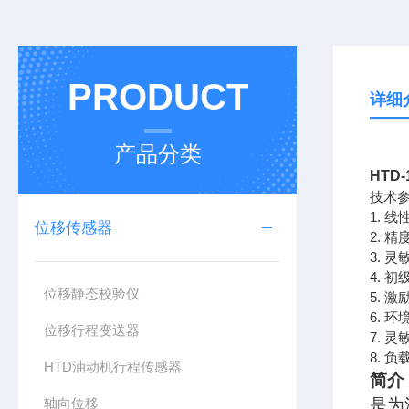
PRODUCT
详细
产品分类
HTD
技术
1. 线
位移传感器
2. 精
3. 灵
4. 初
位移静态校验仪
5. 激
6. 环
位移行程变送器
7. 灵
8. 负
HTD油动机行程传感器
简介
轴向位移
是为