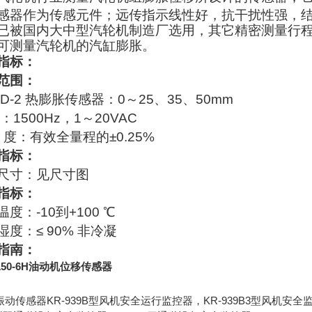
感器作为传感元件；远传指示线性好，抗干扰性强，结
已被国内大中型汽轮机制造厂选用，其它精密测量行程的
可测量汽轮机的汽缸膨胀。
指标：
范围：
TD-2 热膨胀传感器：0～25、35、50mm
：1500Hz，1～20VAC
性 度：有效全量程的±0.25%
指标：
尺寸：见尺寸图
指标：
度：-10到+100 ℃
湿度：≤ 90% 非冷凝
指南：
-150-6H油动机位移传感器
2振动传感器KR-939B型风机安全运行监控器，KR-939B3型风机安全监