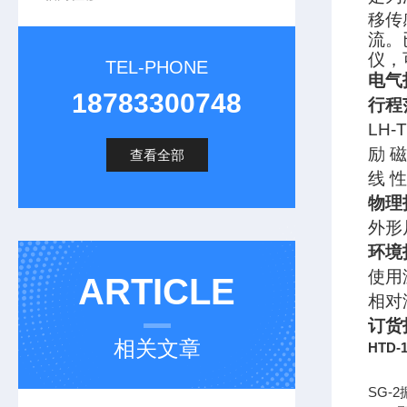
移传
流。
仪，
TEL-PHONE
电气
18783300748
行程
LH-
励 磁
查看全部
线 
物理
外形
环境
使用温
ARTICLE
相对
订货
相关文章
HTD
SG-