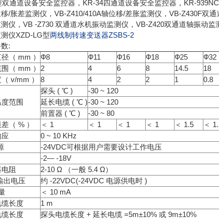
2型双通道设备安全监控器，KR-34四通道设备安全监控器，KR-939NC
移/胀差监测仪，VB-Z410/410A轴位移/差胀监测仪，VB-Z430F双
测仪，VB -Z730 双通道水机振动监测仪，VB-Z420双通道轴振动监测
测仪XZD-LG型
两线制转速变送器ZSBS-2
数:
径（ mm ）
Ф8
Ф11
Ф16
Ф18
Ф25
Ф32
围（ mm ）
2
4
6
8
14.5
18
（ v/mm ）
8
4
2
2
1
0.8
探头 ( ℃ )
-30 ~ 120
温度范围
延长电缆 ( ℃ )
-30 ~ 120
前置器 ( ℃ )
-30 ~ 80
差（ % ）
＜ 1
＜ 1
＜ 1
＜ 1
＜ 1.5
＜ 1.
响应
0 ~ 10 KHz
源
-24VDC可根据用户需要设计工作电压
-2— -18V
器电阻
2-10 Ω （一般 5.4 Ω）
大输出电压
约 -22VDC(-24VDC 电源供电时 )
 量
＜ 10 mA
电缆长度
1 m
电缆长度
探头电缆长度 + 延长电缆 =5m±10% 或 9m±10%