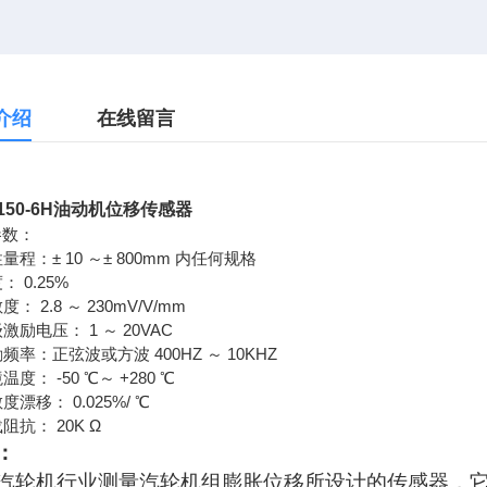
介绍
在线留言
-150-6H油动机位移传感器
参数：
性量程：± 10 ～± 800mm 内任何规格
度： 0.25%
敏度： 2.8 ～ 230mV/V/mm
级激励电压： 1 ～ 20VAC
励频率：正弦波或方波 400HZ ～ 10KHZ
境温度： -50 ℃～ +280 ℃
敏度漂移： 0.025%/ ℃
载阻抗： 20K Ω
：
汽轮机行业测量汽轮机组膨胀位移所设计的传感器，