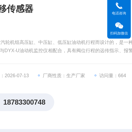
位移传感器
电话咨询
扫码加微信
为测量汽轮机组高压缸、中压缸、低压缸油动机行程而设计的，是一
，与DYX-U油动机监控仪相配合，具有阀位行程的远传指示、报
简单、精度高、免保护等优点。
2026-07-13
厂商性质：生产厂家
访问量：664
18783300748