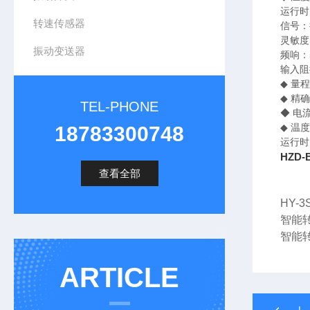
运行时
转速传感器
信号：
灵敏度：
振动变送器
频响：
输入阻
◆ 量程
◆ 精
TEL-PHONE
◆ 电
◆ 温
18783300748
运行时
HZD
查看全部
HY-
智能转
智能转
ARTICLE