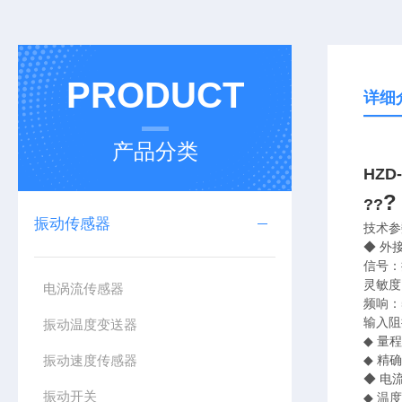
PRODUCT
详细
产品分类
HZD
?
?
?
振动传感器
技术
◆ 外接
信号：
灵敏度：
电涡流传感器
频响：
输入阻
振动温度变送器
◆ 量程
振动速度传感器
◆ 精
◆ 电
振动开关
◆ 温