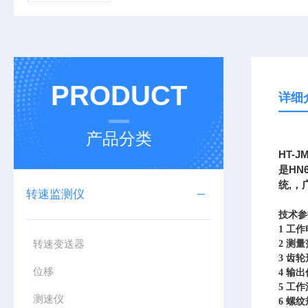
PRODUCT
详细
产品分类
HT-J
HN
是
,
统
，
转速监测仪
技术参
1
工作
转速变送器
2
测量
3
齿轮
位移
4
输出
5
工作温
测速仪
6
螺纹规