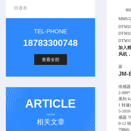
转速表
8
MMS
DTM
TEL-PHONE
DTM1
18783300748
DTM
加入
风机
查看全部
器
JM
传感器 系
2-009
系列 64
ARTICLE
1 转速传
5-101
感器 70
相关文章
0-12 
79860