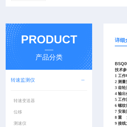
PRODUCT
详细
产品分类
BSQ
技术参
1
工作
转速监测仪
2
测量
3
齿轮
4
输出
5
工作温
转速变送器
6
螺纹规
位移
7
安装
8
重 量
测速仪
9
接线