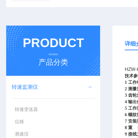
PRODUCT
详细
产品分类
HZW
技术参
1
工作
转速监测仪
2
测量
3
齿轮
4
输出
5
工作温
转速变送器
6
螺纹规
位移
7
安装
8
重 量
测速仪
9
接线