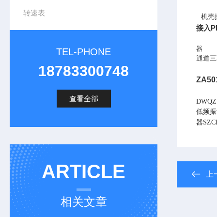
转速表
机壳
P
接入
器
TEL-PHONE
通道三
18783300748
ZA5
查看全部
DWQ
低频振
器SZ
ARTICLE
上
相关文章