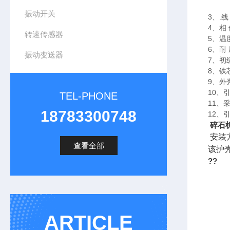
(输
振动开关
3、.线
4、相
转速传感器
5、温
6、耐 
振动变送器
7、初
8、铁
9、外
10、
TEL-PHONE
11、
18783300748
12、
碎石
安装
查看全部
该护
??
ARTICLE