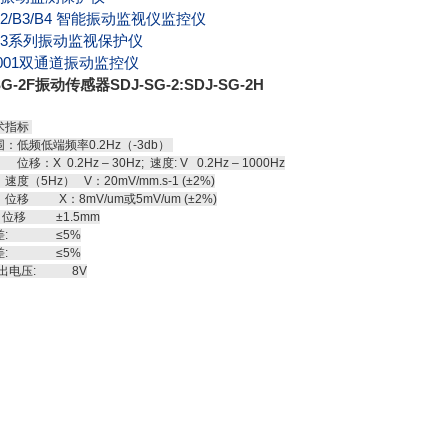
2/B3/B4
智能振动监视仪监控仪
3
系列振动监视保护仪
001
双通道振动监控仪
SG-2F振动传感器SDJ-SG-2:SDJ-SG-2H
术指标
：低频低端频率0.2Hz（-3db）
0.2Hz – 30Hz; 速度: V 0.2Hz – 1000Hz
度（5Hz） V：20mV/mm.s-1 (±2%)
X：8mV/um或5mV/um (±2%)
 位移 ±1.5mm
差: ≤5%
差: ≤5%
大输出电压: 8V