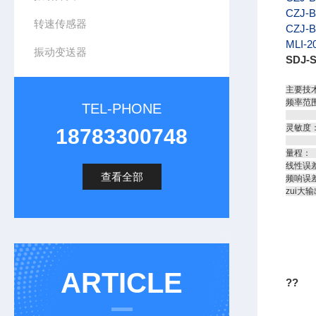
CZJ-B
转速传感器
CZJ-B
MLI-2
振动变送器
SDJ-
主要技
频率范围
TEL-PHONE
位移：X 
灵敏度：速
18783300748
位移 
量程：
线性误
查看全部
频响误
zui
ARTICLE
??