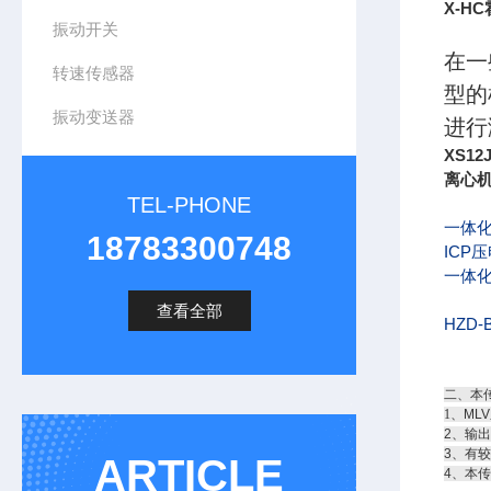
X-H
振动开关
在一
转速传感器
型的
振动变送器
进行
XS12
离心机
TEL-PHONE
一体
18783300748
ICP
压
一体
查看全部
HZD-
二、本
1
、ML
2、输
3、有
ARTICLE
4、本