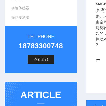
SMC
转速传感器
具有
击。
l
振动变送器
由空
对旋
起的
TEL-PHONE
振动
18783300748
?
查看全部
??
ARTICLE