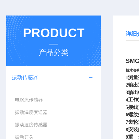
PRODUCT
详细
产品分类
SM
技术参
振动传感器
1
测量范
2
输出
3
输出幅
电涡流传感器
4
工作
5
接线
振动温度变送器
6
螺纹
7
齿轮
振动速度传感器
8
安装
振动开关
9
重 量