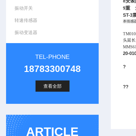
8
安装
振动开关
9
重 量
ST-
转速传感器
本传感
振动变送器
TM0
头延长
MMS
20-0
TEL-PHONE
18783300748
?
查看全部
??
ARTICLE