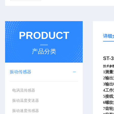
PRODUCT
详细
产品分类
ST
技术参
振动传感器
1
测量范
2
输出
3
输出幅
电涡流传感器
4
工作
5
接线
振动温度变送器
6
螺纹
7
齿轮
振动速度传感器