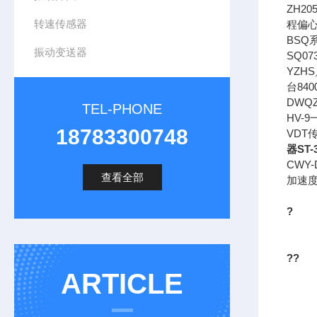
ZH2
转速传感器
程偏心
BSQ
振动变送器
SQ0
YZH
台84
DWQ
TEL-PHONE
HV-
18783300748
VDT
器ST-
CWY
查看全部
加速
?
??
ARTICLE