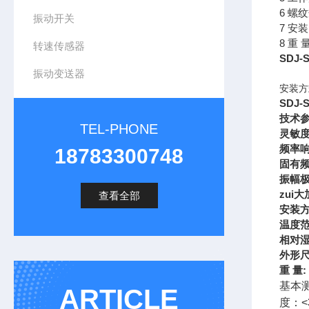
6 螺
振动开关
7 安
8 重 
转速传感器
SDJ
振动变送器
安装方
SDJ-
技术
TEL-PHONE
灵敏度
频率响应
18783300748
固有频
振幅极
zui
查看全部
安装
温度范
相对湿
外形尺
重 量:
基本
ARTICLE
度：<