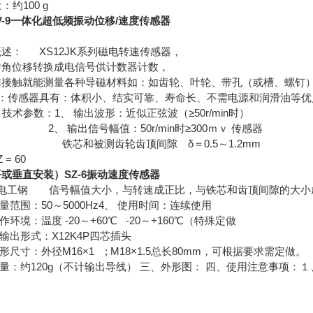
量：约100 g
/V-9一体化超低频振动位移/速度传感器
述： XS12JK系列磁电转速传感器，
转角位移转换成电信号供计数器计数，
非接触就能测量各种导磁材料如：如齿轮、叶轮、带孔（或槽、螺钉
传感器具有：体积小、结实可靠、寿命长、不需电源和润滑油等优
术参数：1、 输出波形：近似正弦波（≥50r/min时）
 输出信号幅值：50r/min时≥300ｍｖ 传感器
芯和被测齿轮齿顶间隙 δ＝0.5
 = 60
或垂直安装）SZ-6振动速度传感器
 电工钢 信号幅值大小，与转速成正比，与铁芯和齿顶间隙的大小
测量范围：50～5000Hz4、 使用时间：连续使用
工作环境：温度 -20～+60℃ -20～+160℃（特殊定做
 输出形式：X12K4P四芯插头
外形尺寸：外径M16×1 ; M18×1.5总长80mm，可根据要求需定做。
重量：约120g（不计输出导线） 三、外形图：
四、使用注意事项：１