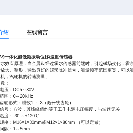
介绍
在线留言
/V-9一体化超低频振动位移/速度传感器
霍尔效应原理，当金属齿经过霍尔传感器前端时，引起磁场变化，霍
行放大、整形，输出良好的矩形脉冲信号，测量频率范围更宽，可以
风机，汽轮机的转速测量。
参数：
作电压：DC5～30V
量范围：0～20KHz
速齿轮形式：模数1 ～ 3（渐开线齿轮）
输出信号：方波，其峰峰值约等于工作电源电压幅度，与转速无关
温度：-30 ～+120℃
纹规格：M16×1×80mm或M12×1×80mm （可以定做）
装间隙：1～5mm