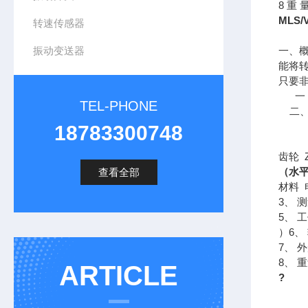
8 重 
MLS
转速传感器
振动变送器
一、概
能将
只要
一：
TEL-PHONE
二、技
2、
18783300748
铁
齿轮 Z
（水平
查看全部
材料
3、 
5、 
）6、
7、 
8、 
ARTICLE
?