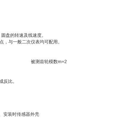
）圆盘的转速及线速度。
点，与一般二次仪表均可配用。
～1.2mm 被测齿轮模数m=2
成反比。
、安装时传感器外壳