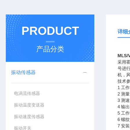
PRODUCT
详细
产品分类
MLS
采用
号进
振动传感器
机，
技术
1 工
电涡流传感器
2 测
3 测
振动温度变送器
4 
5 工作
振动速度传感器
6 螺
7 安
振动开关