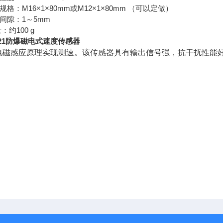
纹规格：M16×1×80mm或M12×1×80mm （可以定做）
装间隙：1～5mm
量：约100 g
-21防爆磁电式速度传感器
电磁感应原理实现测速。该传感器具有输出信号强，抗干扰性能