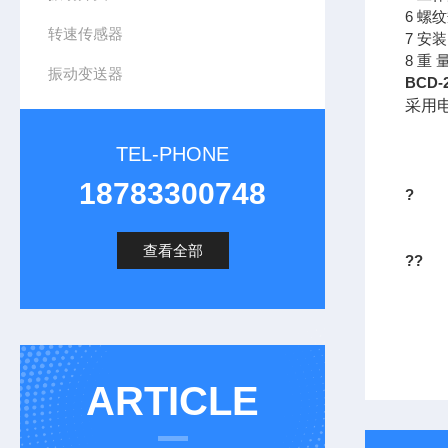
6 螺
转速传感器
7 安
8 重 
振动变送器
BCD
采用
TEL-PHONE
18783300748
?
查看全部
??
ARTICLE