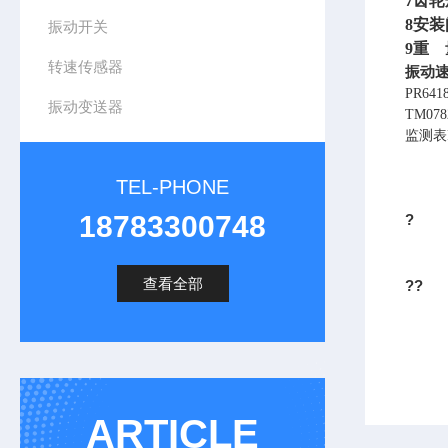
7
齿轮
8
安装
振动开关
9
重 量
转速传感器
振动速度
PR6
振动变送器
TM07
监测表P
TEL-PHONE
18783300748
?
查看全部
??
ARTICLE