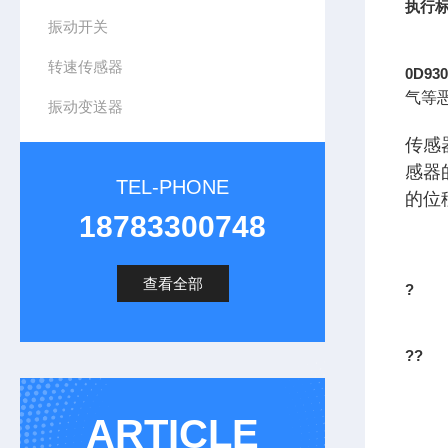
执行标
振动开关
转速传感器
0D9
气等
振动变送器
传感
感器
TEL-PHONE
的位
18783300748
查看全部
?
??
ARTICLE