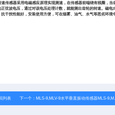
0型磁电式转速传感器采用电磁感应原理实现测速，在传感器前端绕有线圈，当
的正弦波电压，通过对该电压处理计数，就能测出齿轮的转速。磁电
，抗干扰性能好，安装使用方便，可在烟雾、油气、水气等恶劣环境
回列表
下一个：
MLS-9,MLV-9水平垂直振动传感器MLS-9,MLV-9