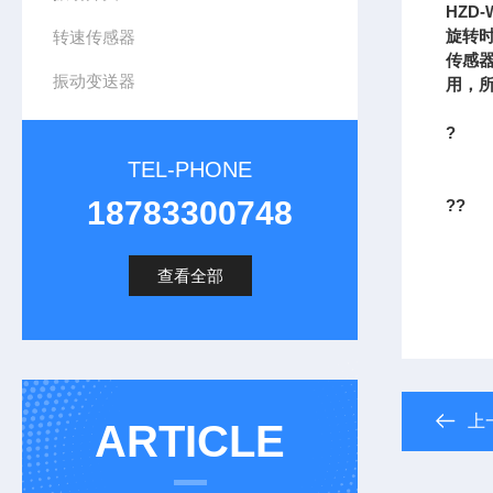
HZD
旋转
转速传感器
传感
振动变送器
用，
?
TEL-PHONE
18783300748
??
查看全部
上
ARTICLE