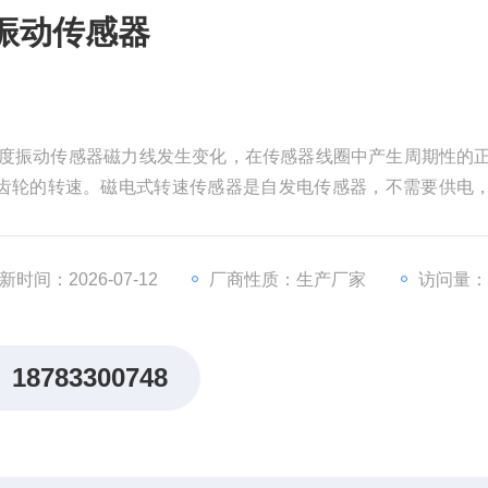
01振动传感器
器磁电式速度振动传感器磁力线发生变化，在传感器线圈中产生周期性的
齿轮的转速。磁电式转速传感器是自发电传感器，不需要供电
能好，安装使用方便。
新时间：2026-07-12
厂商性质：生产厂家
访问量：
18783300748