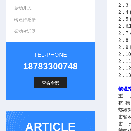
2．3
振动开关
2．4
2．5
转速传感器
2．6
振动变送器
2．7
2．8
2．9
TEL-PHONE
2．1
2．1
18783300748
2．1
2．1
查看全部
物理
重 量
抗 振
螺纹规
齿轮
ARTICLE
齿 
轴向