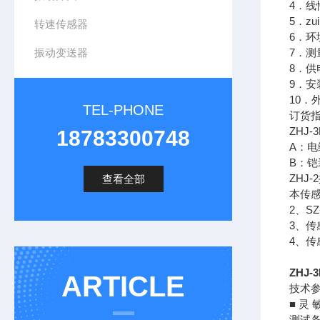
4．线
5．z
转速传感器
6．环
振动变送器
7．
8．供
9．安
10．
TEL-PHONE
订货
ZHJ-
18783300748
A：电
B：铠
ZHJ
查看全部
本传
2、S
3、传
4、传
ZHJ-
ARTICLE
技术
■ 灵 
测试条