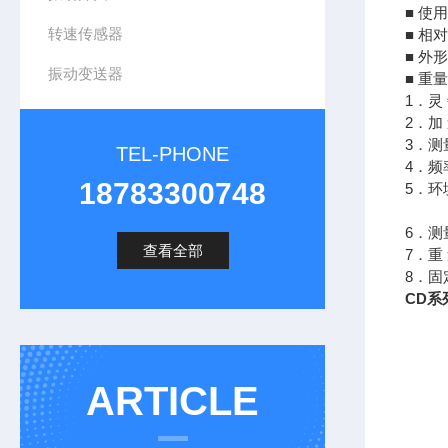
■ 使用
转速传感器
■ 相
■ 外
振动变送器
■ 重量
1．灵 
2．加 
3．测
TEL-PHONE
4．频
18783300748
5．环
-1
6．
查看全部
7．重 
8．固
CD系
ARTICLE