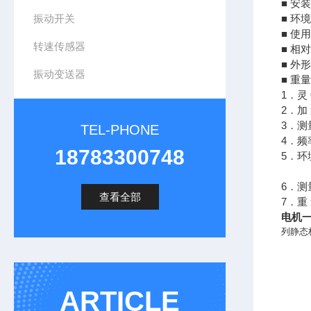
■ 安
振动开关
■ 环
■ 使用
转速传感器
■ 相
■ 外
振动变送器
■ 重量
1．灵 
2．加 
3．测
TEL-PHONE
4．频
18783300748
5．环
-1
6．
查看全部
7．重 
电机一
列静态
ARTICLE