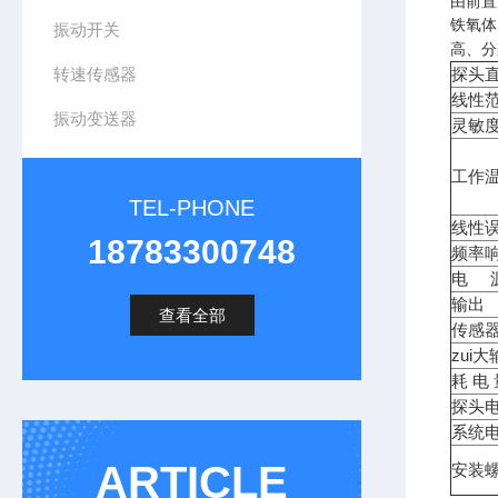
由前置
铁氧体
振动开关
高、分
转速传感器
探头直
线性范
振动变送器
灵敏度
工作
TEL-PHONE
线性误
18783300748
频率
电 
输出
查看全部
传感
zui
耗 电
探头
系统
ARTICLE
安装螺