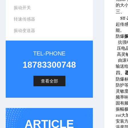
的大
振动开关
三、
ST
-
转速传感器
起传
振动变送器
能。
防爆
抗强
压电
TEL-PHONE
高灵
由滚
18783300748
输送
四
、
防爆标志
查看全部
防护等级
灵敏度:
频率响应
固有频
振幅极
zui大
ARTICLE
安装方
温度范围