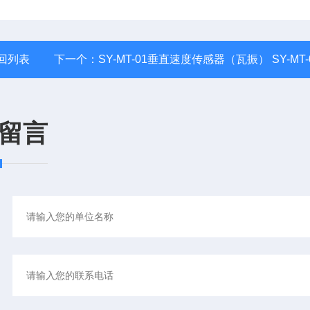
回列表
下一个：
SY-MT-01垂直速度传感器（瓦振） SY-MT-
留言