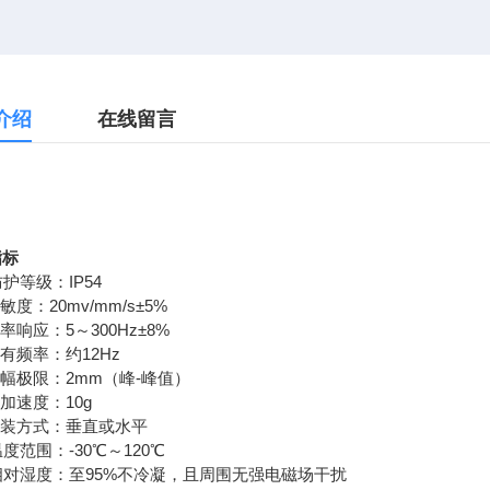
介绍
在线留言
指标
护等级：IP54
敏度：20mv/mm/s±5%
率响应：5～300Hz±8%
有频率：约12Hz
幅极限：2mm（峰-峰值）
加速度：10g
安装方式：垂直或水平
度范围：-30℃～120℃
相对湿度：至95%不冷凝，且周围无强电磁场干扰