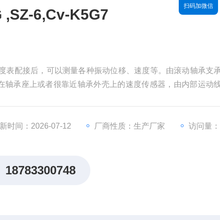
扫码加微信
SZ-6,Cv-K5G7
K5G7 烈度表配接后，可以测量各种振动位移、速度等。由滚动轴承支
在轴承座上或者很靠近轴承外壳上的速度传感器，由内部运动
测仪表，用来对机械故障进行预测和报警,适用于，鼓风机，离
新时间：2026-07-12
厂商性质：生产厂家
访问量：
18783300748