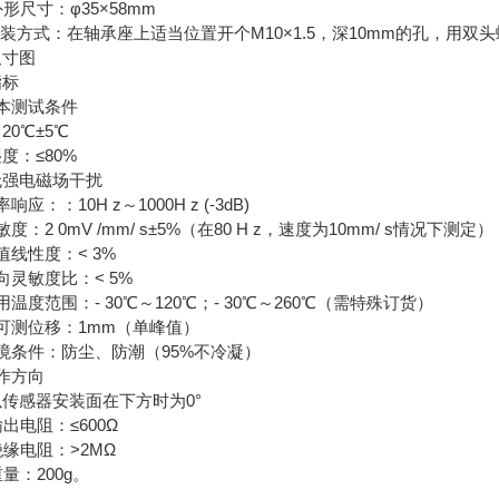
形尺寸：φ35×58mm
装方式：在轴承座上适当位置开个M10×1.5，深10mm的孔，用双
尺寸图
指标
本测试条件
20℃±5℃
度：≤80%
无强电磁场干扰
响应：：10H z～1000H z (-3dB)
度：2 0mV /mm/ s±5%（在80 H z，速度为10mm/ s情况下测定）
值线性度：< 3%
向灵敏度比：< 5%
用温度范围：- 30℃～120℃；- 30℃～260℃（需特殊订货）
可测位移：1mm（单峰值）
境条件：防尘、防潮（95%不冷凝）
作方向
传感器安装面在下方时为0°
输出电阻：≤600Ω
绝缘电阻：>2MΩ
重量：200g。