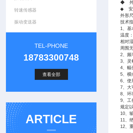
◆ 外
◆ 安
转速传感器
外形
振动变送器
技术
1、基
温度：
相对湿
TEL-PHONE
周围
2、频率
18783300748
3、灵敏
4、幅
5、横
查看全部
6、使
7、大
8、环
9、工
规定以
10、
ARTICLE
11、
12、