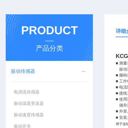
PRODUCT
详细
产品分类
KC
■ 测
振动速
振动传感器
■ 频响
■ 工作
■ 电
电涡流传感器
■ 接
■ 使用
振动温度变送器
储存温
■ 外形
振动速度传感器
■ 安
用于连
振动开关