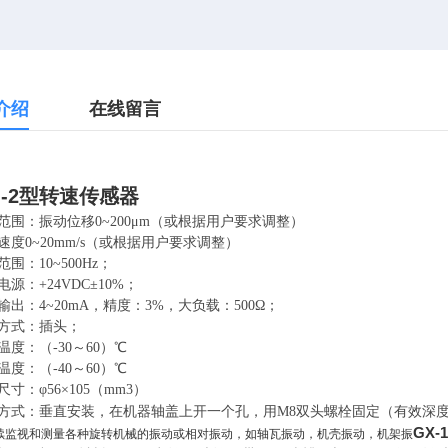
介绍
在线留言
G-2型转速传感器
量范围：振动位移0~200μm（或根据用户要求调整）
度0~20mm/s（或根据用户要求调整）
范围：10~500Hz；
电源：+24VDC±10%；
流输出：4~20mA，精度：3%，大负载：500Ω；
线方式：插头；
温度：（-30～60）℃
度：（-40～60）℃
尺寸：φ56×105（mm3）
装方式：垂直安装，在机器轴盖上开一个孔，用M8双头螺栓固定（有效深
GX
续监视和测量各种旋转机械的振动或相对振动，如轴瓦振动，机壳振动，机架振