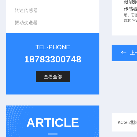
就能
传感
转速传感器
动。它
或其 
振动变送器
TEL-PHONE
上
18783300748
查看全部
ARTICLE