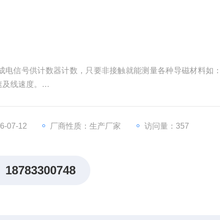
换成电信号供计数器计数，只要非接触就能测量各种导磁材料如
速及线速度。
、不需电源和润滑油等优点，与一般二次仪表均可配用。
-07-12
厂商性质：生产厂家
访问量：357
18783300748