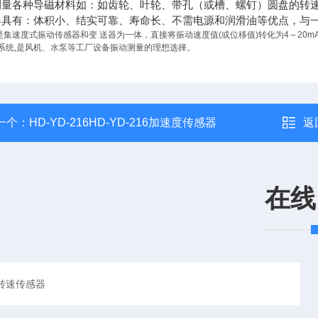
测量各种导磁材料如：如齿轮、叶轮、带孔（或槽、螺钉）圆盘的转
器具有：体积小、结实可靠、寿命长、不需电源和润滑油等优点，与
是集速度式振动传感器和变 送器为一体，直接将振动速度值(或位移值)转化为4～20
它系统,是风机、水泵等工厂设备振动测量的理想选择。
一个：
HD-YD-216HD-YD-216加速度传感器
返
在线