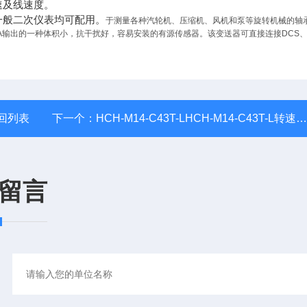
速及线速度。
一般二次仪表均可配用。
于测量各种汽轮机、压缩机、风机和泵等旋转机械的轴
mA输出的一种体积小，抗干扰好，容易安装的有源传感器。该变送器可直接连接DCS、
回列表
下一个：
HCH-M14-C43T-LHCH-M14-C43T-L转速传感器
留言