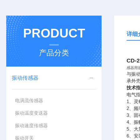
PRODUCT
详细
产品分类
CD-
感器用
与振
振动传感器
承外
技术
电气
电涡流传感器
1、灵
2、频
振动温度变送器
3、
4、振
振动速度传感器
5、
6、
振动开关