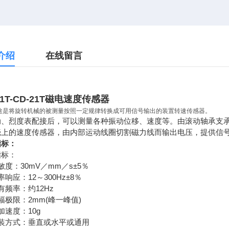
介绍
在线留言
21T-CD-21T磁电速度传感器
途是将旋转机械的被测量按照一定规律转换成可用信号输出的装置转速传感器。
动、烈度表配接后，可以测量各种振动位移、速度等。由滚动轴承支
壳上的速度传感器，由内部运动线圈切割磁力线而输出电压，提供信
指标：
指标：
敏度：30mV／mm／s±5％
率响应：12～300Hz±8％
固有频率：约12Hz
幅极限：2mm(峰一峰值)
大加速度：10g
安装方式：垂直或水平或通用