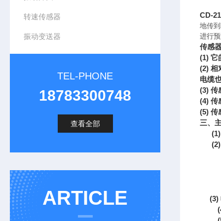
CD-2
转速传感器
地传到
振动变送器
进行预
传感
(1)
它
(2)
相
TEL-PHONE
电缆
(3)
传
18783300748
(4)
传
(5)
传
三、
查看全部
(1)
(2)
20m
30m
45m
50m
ARTICLE
(3)
(4
(5