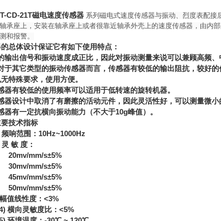
1T-CD-21T磁电速度传感器
系列磁电式速度传感器与振动、烈度表配接
轴承座上，安装在轴承座上或者很靠近轴承外壳上的速度传感器，由内部
测和报警。
器的总体设计保证它有如下使用特点：
的输出信号和振动速度成正比，因此对振动测量来说可以兼顾高频、
对于其它类型的振动传感器而言，传感器有较低的输出阻抗，较好的
也无特殊要求，使用方便。
感器有较低的使用频率可以适用于低转速的旋转机器。
感器设计中取消了有磨擦的活动元件，因此灵活性好，可以测量微小
感器有一定抗横向振动能力（不大于
10g
峰值）。
主要技术指标
频响范围：
10Hz~1000Hz
灵
敏
度：
v/mm/s±5%
v/mm/s±5%
v/mm/s±5%
v/mm/s±5%
幅值线性度：
<3%
)
横向灵敏度比：
<5%
)
环境温度：
-30
℃
~ 120
℃