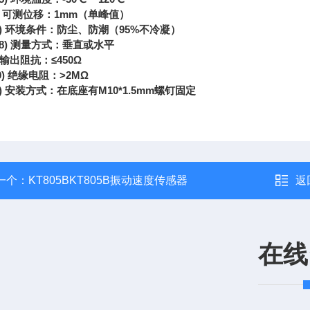
可测位移：
1mm
（单峰值）
)
环境条件：防尘、防潮（
95%
不冷凝）
)
测量方式：垂直或水平
输出阻抗：
≤450Ω
0)
绝缘电阻：
>2MΩ
)
安装方式：在底座有
M10*1.5mm
螺钉固定
一个：
KT805BKT805B振动速度传感器
返
在线