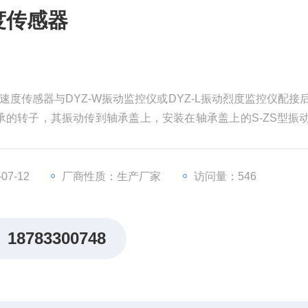
度传感器
动速度传感器与DYZ-W振动监控仪或DYZ-L振动烈度监控仪配接
的转子，其振动传到轴承盖上，安装在轴承盖上的S-ZS型振
输出电压，提供信号输送给监测仪表，用来对机械故障进行预
上，传感器底部用M10螺钉固定。
7-12
厂商性质：生产厂家
访问量：546
18783300748