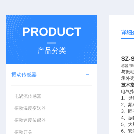
PRODUCT
详细
产品分类
SZ
感器用
与振
振动传感器
承外
技术
电气
电涡流传感器
1、灵
2、频
振动温度变送器
3、
4、振
振动速度传感器
5、
6、
振动开关