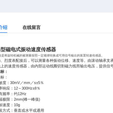
介绍
在线留言
-S型磁电式振动速度传感器
途是将旋转机械的被测量按照一定规律转换成可用信号输出的装置转速传感器。
动、烈度表配接后，可以测量各种振动位移、速度等。由滚动轴承支
壳上的速度传感器，由内部运动线圈切割磁力线而输出电压，提供信
指标：
指标：
敏度：30mV／mm／s±5％
率响应：12～300Hz±8％
固有频率：约12Hz
幅极限：2mm(峰一峰值)
大加速度：10g
安装方式：垂直或水平或通用