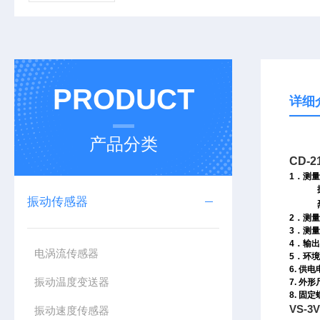
PRODUCT
详细
产品分类
CD-
1
．测量
振动传感器
2
．测量
3
．测量
4
．输出
电涡流传感器
5
．环境
6.
供电
振动温度变送器
7.
外形
8.
固定
VS-
振动速度传感器