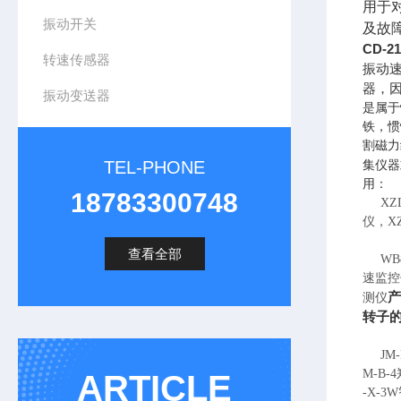
用于
振动开关
及故
CD-2
转速传感器
振动
器，因
振动变送器
是属于
铁，惯
割磁力
TEL-PHONE
集仪器
用：
18783300748
XZD
仪，X
查看全部
WB8
速监控
产
测仪
转子
JM-
M-B
ARTICLE
-X-