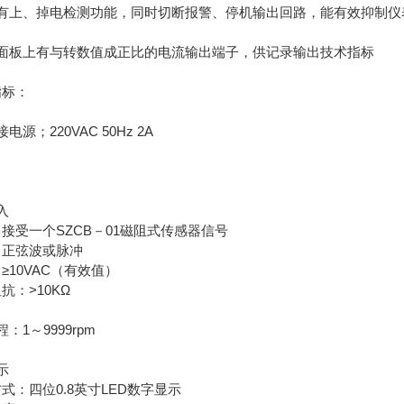
具有上、掉电检测功能，同时切断报警、停机输出回路，能有效抑制仪
后面板上有与转数值成正比的电流输出端子，供记录输出技术指标
指标：
电源；220VAC 50Hz 2A
入
接受一个SZCB－01磁阻式传感器信号
：正弦波或脉冲
≥10VAC（有效值）
抗：>10KΩ
：1～9999rpm
示
式：四位0.8英寸LED数字显示