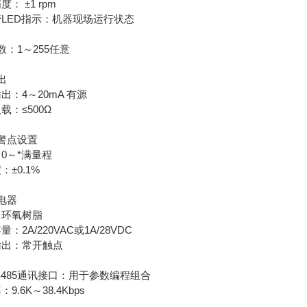
： ±1 rpm
LED指示：机器现场运行状态
数：1～255任意
出
出：4～20mA 有源
载：≤500Ω
警点设置
0～*满量程
：±0.1%
电器
：环氧树脂
：2A/220VAC或1A/28VDC
输出：常开触点
S485通讯接口：用于参数编程组合
9.6K～38.4Kbps