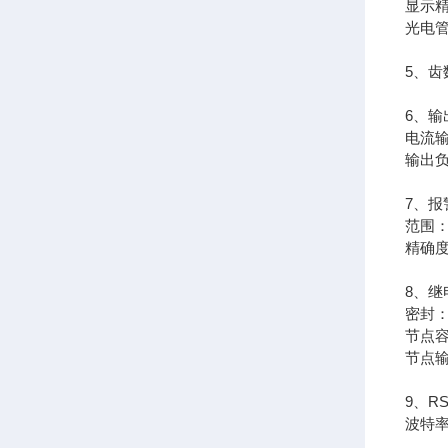
显示精度
光电管
5、齿
6、输
电流输
输出负
7、报
范围：
精确度
8、继
密封
节点容量
节点
9、R
波特率：