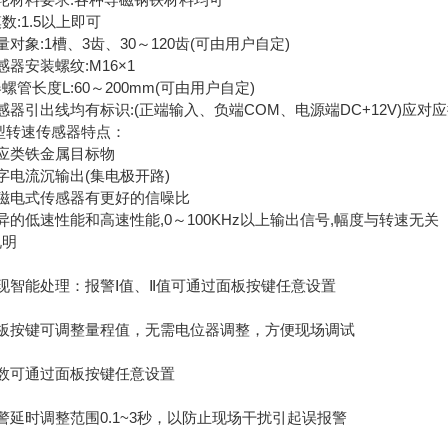
数:1.5以上即可
量对象:1槽、3齿、30～120齿(可由用户自定)
感器安装螺纹:M16×1
螺管长度L:60～200mm(可由用户自定)
感器引出线均有标识:(正端输入、负端COM、电源端DC+12V)应对
2型转速传感器特点：
感应类铁金属目标物
字电流沉输出(集电极开路)
比磁电式传感器有更好的信噪比
异的低速性能和高速性能,0～100KHz以上输出信号,幅度与转速无关
说明
现智能处理：报警Ⅰ值、Ⅱ值可通过面板按键任意设置
面板按键可调整量程值，无需电位器调整，方便现场调试
齿数可通过面板按键任意设置
警延时调整范围0.1~3秒，以防止现场干扰引起误报警