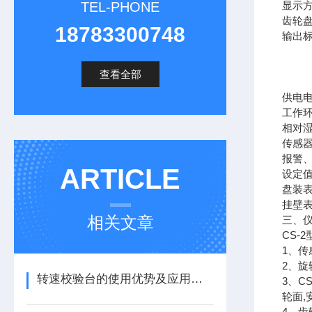
TEL-PHONE
显示方
齿轮盘
18783300748
输出标
查看全部
供电电
工作环
相对湿
传感器
报警
ARTICLE
设定
盘装表
挂壁表
相关文章
三、
CS-
1、传
2、旋
转速校验台的使用优势及应用有哪些
3、C
轮面,
4、齿