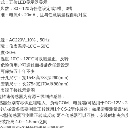
式：五位LED显示器显示
齿数：30～120齿任意设定或1槽、3槽
准：电流4～20mA，且与任意满量程自动对应
源：AC220V±10%，50Hz
境：仪表温度-10℃～50℃
度≤80%
温度-10℃～120℃可以测量正、反转
、危险值用户可通过面板键盘任意设定
值可保持五十年不变
开孔尺寸：宽154×高78×深260(mm)
安装尺寸：长275×宽170×厚98(mm)
仪表端子接线示意图
2型转速传感器为有源三线制传感器：
感器分别有标识正端输入、负端COM、电源端(可适用于DC+12V～24
转机械设备需要测量正转速用1个CS-2型传感器；如果需要测量反转速
S-2型传感器可测量正转或反转,两个传感器可以互换，安装时相夹角
安装距离:1.0～1.5mm之间
轮材料要求:各种导磁钢铁材料均可