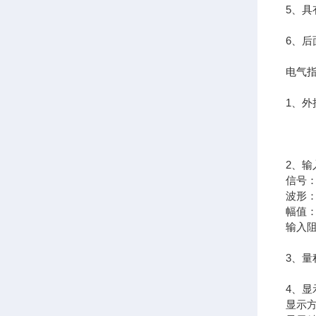
5、
6、
电气
1、外接
2、输
信号：
波形
幅值：
输入阻
3、量程
4、显
显示方