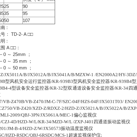
25
25
90
35
35
95
50
50
107
南 :
： TD-2- A □□
明 :
围 A □□：
— 0 ～ 25mm ；
— 0 ～ 35 mm ；
— 0 ～ 50 mm ；
3Z/JX5011A/B/JX5012A/B/JX5041A/B/MZXW-1 /EN2000A2/HY-3DZ
型风机安全运行监控器
型风机安全监控器
型
9B
/KR-939B3
/KR-939B4
型设备安全监控器
型双通道设备安全监控器
四
9B4-4
/KR-32
/KR-34
仪
7/VB-Z470B/VB-Z470/JM-C-7F/SZC-04F/HZS-04F/JX5031T03/ EN20
CZ750/VB-Z420/XZD-Z/RDXZ-2/HZD-Z/JX5021A/B/JX5022A/B/ZXP
偏心监视仪
MLI-2009/QBJ-3PN/JX5061A/MEC-1
四通道振动监视仪
/CZJ-4D/HZD-W/L/KR-34/MZD-W/L /ZXP-J401
振动温度监视仪
201/JM-B-4/HZD-Z/W/JX50573
超速监视保护仪
6C/HZD-RSDC/QBJ-6RSDC/MCS-1
;