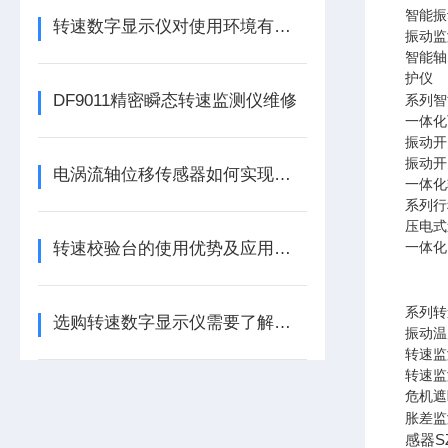
智能振
转速数字显示仪对使用环境有哪些要求
振动监
智能轴
护仪
DF9011精密瞬态转速监测仪维修
系列智
一体化
振动开
振动开
电涡流轴位移传感器如何实现精确测量？
一体化
系列行
压电式
转速校验台的使用优势及应用有哪些
一体化
系列转
选购转速数字显示仪需要了解哪些常识？
振动温
转速监
转速监
危机遮
胀差监
感器S