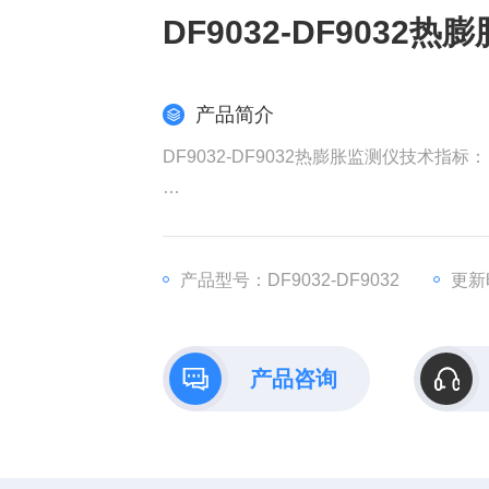
DF9032-DF9032热
产品简介
DF9032-DF9032热膨胀监测仪技术指标：
1. 量程： 0～50mm （量程由用户自定）
2. 准确度：&amp;#177; 1% （满量程）
3. 环境温度： -20 ℃ ～+100 ℃
产品型号：DF9032-DF9032
更新时
4. 相对湿度：≤ 80%
产品咨询