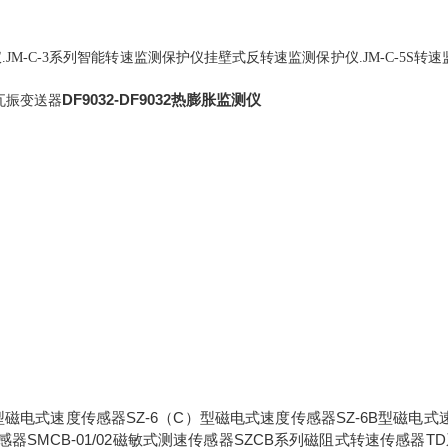
仪
系列智能转速监测保护仪挂壁式反转速监测保护仪
转速
.JM-C-3
.JM-C-5S
DF9032-DF9032热膨胀监测仪
瓦振变送器
型磁电式速度传感器SZ-6（C）型磁电式速度传感器SZ-6B型磁电式
传感器SMCB-01/02磁敏式测速传感器SZCB系列磁阻式转速传感器TD