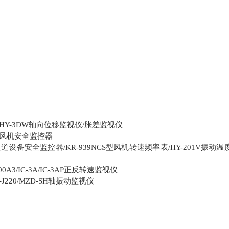
轴向位移监视仪
胀差监视仪
/HY-3DW
/
风机安全监控器
通道设备安全监控器
型风机转速频率表
振动温
/KR-939NCS
/HY-201V
正反转速监视仪
00A3/IC-3A/IC-3AP
轴振动监视仪
-J220/MZD-SH