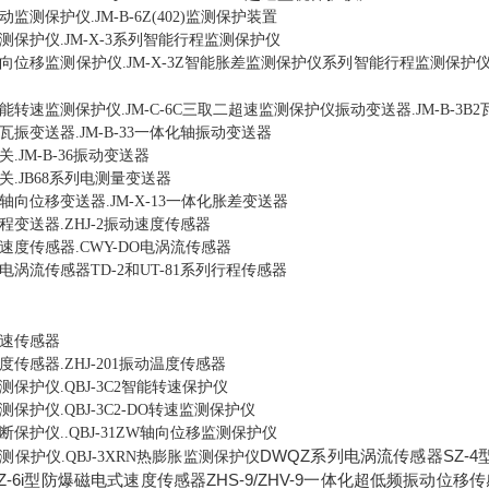
动监测保护仪
监测保护装置
.JM-B-6Z(402)
测保护仪
系列智能行程监测保护仪
.JM-X-3
向位移监测保护仪
智能胀差监测保护仪系列智能行程监测保护
.JM-X-3Z
能转速监测保护仪
三取二超速监测保护仪振动变送器
.JM-C-6C
.JM-B-3B2
瓦振变送器
一体化轴振动变送器
.JM-B-33
关
振动变送器
.JM-B-36
关
系列电测量变送器
.JB68
轴向位移变送器
一体化胀差变送器
.JM-X-13
程变送器
振动速度传感器
.ZHJ-2
速度传感器
电涡流传感器
.CWY-DO
电涡流传感器
和
系列行程传感器
TD-2
UT-81
速传感器
度传感器
振动温度传感器
.ZHJ-201
测保护仪
智能转速保护仪
.QBJ-3C2
测保护仪
转速监测保护仪
.QBJ-3C2-DO
断保护仪
轴向位移监测保护仪
..QBJ-31ZW
DWQZ系列电涡流传感器SZ-4
测保护仪
热膨胀监测保护仪
.QBJ-3XRN
Z-6i型防爆磁电式速度传感器ZHS-9/ZHV-9一体化超低频振动位移