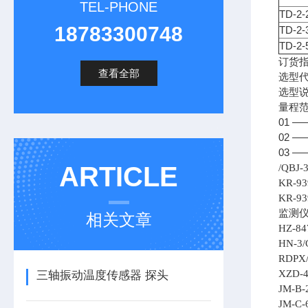
TEL-PHONE
TD-2-
18783300748
TD-2-
TD-2-
订货指
查看全部
选型代号
选型说
量程范
01 —
02 —
03 —
ARTICLE
/QBJ-
KR-93
KR-93
监测
相关文章
HZ-84
HN-3/
RDPX/
XZD-4
三轴振动温度传感器 探头
JM-B-
JM-C-