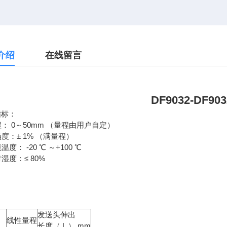
介绍
在线留言
DF9032-DF
指标：
量程： 0～50mm （量程由用户自定）
准确度：± 1% （满量程）
境温度： -20 ℃ ～+100 ℃
对湿度：≤ 80%
发送头伸出
线性量程
长度（ L ） mm